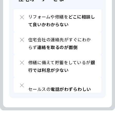
販
売
し
リフォームや修繕を
どこに相談し
た
が
て良いかわからない
十
分
な
住宅会社の連絡先がすぐにわか
ア
らず
連絡を取るのが面倒
フ
タ
ー
修繕に備えて貯蓄をしているが
銀
フ
行では利息が少ない
ォ
ロ
ー
が
セールスの
電話がわずらわしい
で
リ
き
フ
て
ォ
い
ー