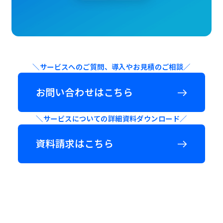
沿革
マ
株主総会
ル
コーポレート・ガバナンス
お問い合わせ
チ
アナリストカバレッジ
データでみるSolvvy
テ
Contact
IRスケジュール
サステナビリティへの取組み
ナ
ン
よくあるご質問
法人向けサービスについて
＼サービスへのご質問、導入やお見積のご相談／
ト
電子公告
個人向けサービスについて
型
お問い合わせはこちら
ア
ディスクロージャーポリシー
株主・投資家情報について
プ
IR情報についての免責事項
当社について
リ
＼サービスについての詳細資料ダウンロード／
資料請求はこちら