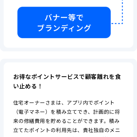
な
く
ど
て
で
も
気
プ
軽
ッ
に
シ
情
ュ
報
通
や
知
キ
や
ャ
メ
ン
お得なポイントサービスで顧客離れを食
ー
ペ
ル
ー
い止める！
配
ン
信
を
な
知
住宅オーナーさまは、アプリ内でポイント
ど
る
（電子マネー）を積み立てでき、計画的に将
で
こ
手
来の修繕費用を貯めることができます。積み
と
軽
が
立てたポイントの利用先は、貴社独自のメニ
に
で