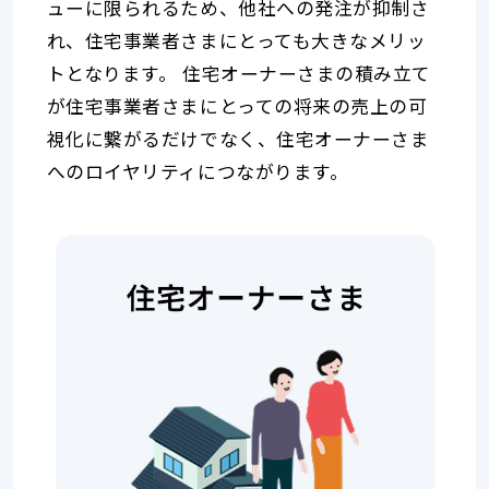
ューに限られるため、他社への発注が抑制さ
情
き
報
る
れ、住宅事業者さまにとっても大きなメリッ
や
トとなります。
住宅オーナーさまの積み立て
キ
ャ
が住宅事業者さまにとっての将来の売上の可
ン
視化に繋がるだけでなく、住宅オーナーさま
ペ
ー
へのロイヤリティにつながります。
ン
を
告
知
で
き
る