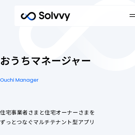
ホーム
Home
おうちマネージャー
私たちのブランドについて
Ouchi Manager
Our Brand
お
Ouchi
う
Manager
ち
法人のお客さま
マ
ネ
住宅事業者さまと住宅オーナーさまを
Corporate Customers
ー
ずっとつなぐマルチテナント型アプリ
ジ
法人のお客さま トップ
住
ャ
個人のお客さま
私たちの強み