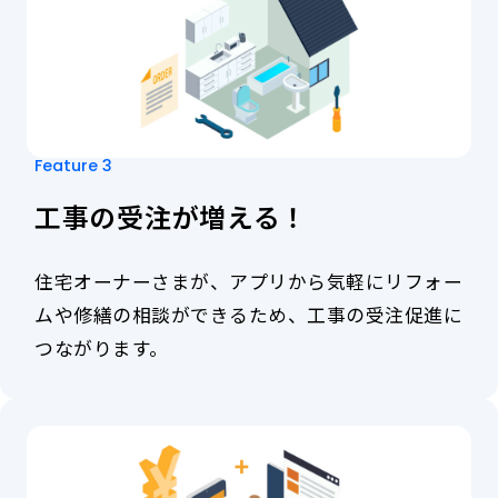
イ
や
ン
DM
ト
等
サ
を
ー
実
ビ
施
ス
せ
の
Feature 3
ず
利
と
工事の受注が増える！
用
も
が
関
ア
係
住宅オーナーさまが、アプリから気軽にリフォー
プ
性
リ
ムや修繕の相談ができるため、工事の受注促進に
を
を
強
つながります。
通
化。
じ
フ
て
ァ
促
ン
進
化
で
へ！
き、