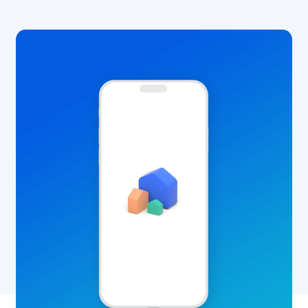
宅
ー
事
サービス
Individual Customers
業
導入事例
者
個人のお客さま トップ
さ
よくあるご質問（法人のお客さま）
株主・投資家情報
修理受付（カスタマーサポート）
ま
法人向けサービス資料請求
よくあるご質問
と
Investor Relations
住
株主・投資家情報 トップ
宅
オ
企業情報
株主・投資家の皆さまへ
ー
IRニュース
About Us
ナ
ー
決算短信
企業情報 トップ
さ
有価証券報告書
お知らせ
ま
社長メッセージ
を
決算説明資料・補足説明資料
経営理念
News
ず
事業計画及び成長可能性資料
っ
会社概要
と
アナリストレポート
事業内容
採用情報
つ
業績ハイライト
な
役員紹介
Recruit
ぐ
株式情報