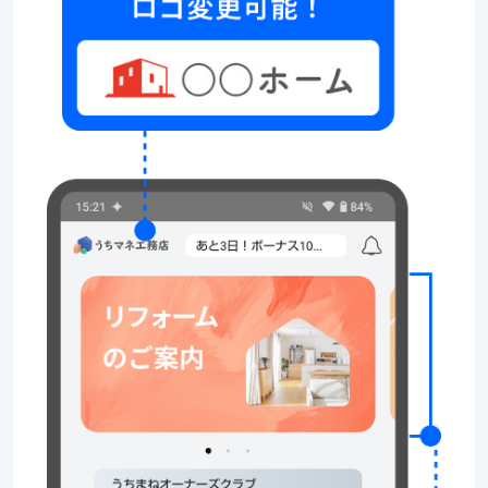
満
将
を
足
来
感
の
ご
へ
修
と
繕
紹
つ
費
な
介
用
が
が
り
貯
営
め
業
ら
活
れ
動
る
が
貯
な
め
く
た
と
ポ
も
イ
工
ン
事
ト
の
に