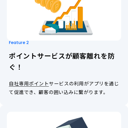
じ
て
住
宅
オ
ー
ナ
ー
Feature 2
さ
ポイントサービスが顧客離れを防
ま
と
ぐ！
接
点
が
自社専用ポイント
サービスの利用がアプリを通じ
で
き、
て促進でき、
顧客の囲い込みに繋がります。
定
自
期
社
的
専
な
用
訪
ポ
問