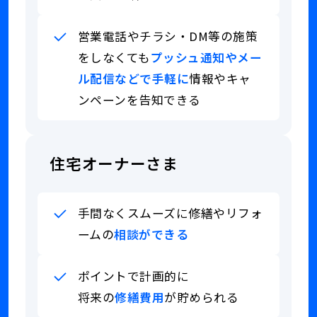
と
面
の
倒
接
営業電話やチラシ・DM等の施策
修
点
繕
をしなくても
プッシュ通知やメー
が
に
な
ル配信などで手軽に
情報やキャ
備
く
え
ンペーンを告知できる
て
て
ニ
住
貯
ー
宅
蓄
ズ
オ
を
住宅オーナーさま
を
ー
し
拾
ナ
て
い
ー
い
き
手間なくスムーズに
修繕やリフォ
さ
る
れ
ま
が
ームの
相談ができる
て
と
銀
い
接
行
な
点
で
ポイントで計画的に
い
が
は
将来の
修繕費用
が貯められる
セ
で
利