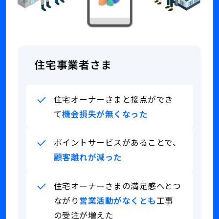
さ
会
れ
社
て
の
し
連
ま
絡
う
先
住宅事業者さま
貯
が
住
す
宅
ぐ
販
住宅オーナーさまと接点ができ
に
売
わ
て
機会損失が無くなった
後
か
は
ら
住
ポイントサービスがあることで、
ず
宅
連
顧客離れが減った
オ
絡
ー
を
ナ
取
住宅オーナーさまの満足感へとつ
ー
る
ながり
営業活動がなくとも
工事
さ
の
ま
が
の受注が増えた