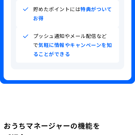
ー
き
息
ル
て
が
貯めたポイントには
特典がついて
ス
機
少
お得
の
会
な
電
損
い
話
失
セ
プッシュ通知やメール配信など
を
が
ー
し
で
気軽に情報やキャンペーンを知
無
ル
て
く
ス
ることができる
も
な
の
な
っ
電
手
か
た
話
間
な
ポ
が
な
か
イ
わ
く
受
ン
ず
ス
注
ト
ら
ム
に
サ
わ
ー
つ
ー
し
ズ
な
ビ
い
に
が
ス
修
おうちマネージャーの機能を
ら
が
繕
な
あ