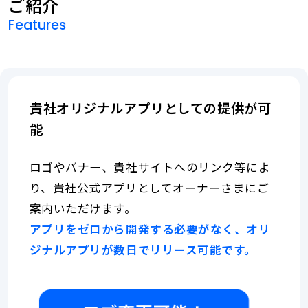
や
ご紹介
お
い
る
リ
Features
こ
う
フ
と
ォ
で、
ち
ー
顧
ム
マ
客
の
離
相
貴社オリジナルアプリとしての提供が可
ネ
れ
談
が
能
が
ー
減
で
っ
き
ジ
ロゴやバナー、貴社サイトへのリンク等によ
た
る
住
ポ
り、貴社公式アプリとしてオーナーさまにご
ャ
宅
イ
案内いただけます。
オ
ー
ン
ー
アプリをゼロから開発する必要がなく、オリ
ト
ナ
の
で
ジナルアプリが数日でリリース可能です。
ー
計
機
さ
画
ま
的
能
の
に