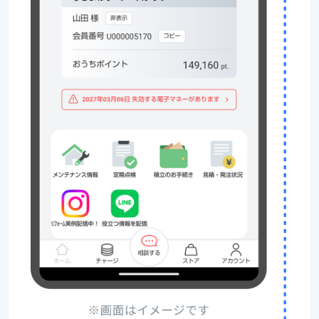
受
は
注
特
が
典
増
が
え
つ
た
い
営
て
業
お
電
得
話
プ
や
ッ
チ
シ
ラ
ュ
シ・
通
DM
知
等
や
の
メ
施
ー
策
ル
を
配
し
信
な