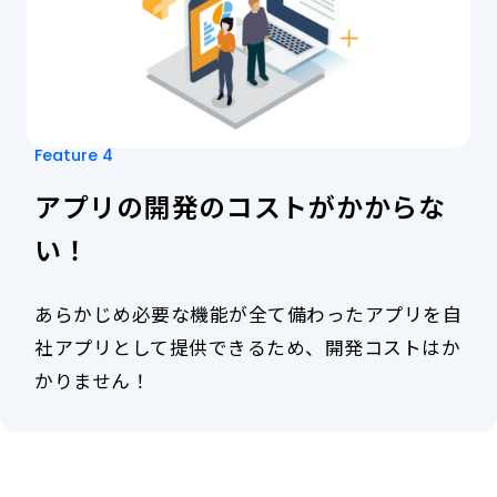
顧
客
の
囲
い
込
み
Feature 4
に
アプリの開発のコストがかからな
繋
が
い！
り
ま
す。
あらかじめ必要な機能が全て備わったアプリを自
社アプリとして提供できるため、開発コストはか
かりません！