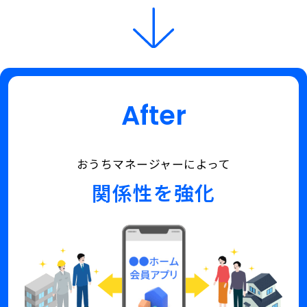
な
ム
い
や
住
修
宅
繕
販
を
売
ど
後
こ
の
に
After
修
相
繕
談
や
し
リ
て
おうちマネージャーによって
フ
良
ォ
関係性を強化
い
ー
か
ム
わ
は
か
他
ら
社
な
へ
い
発
住
注
宅