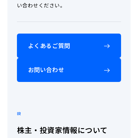
入
い合わせください。
を
個
ご
人
検
向
討
け
の
サ
事
ー
よくあるご質問
業
ビ
者
ス
さ
に
ま
お問い合わせ
関
は
す
こ
る
ち
お
ら
問
か
い
ら
合
お
IR
わ
問
せ
い
株主・投資家情報について
窓
合
口
わ