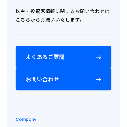
で
せ
す。
株主・投資家情報に関するお問い合わせは
く
修
だ
こちらからお願いいたします。
理
さ
や
い。
契
約
内
容
よくあるご質問
の
ご
確
認
お問い合わせ
は
こ
ち
ら
か
ら
お
Company
問