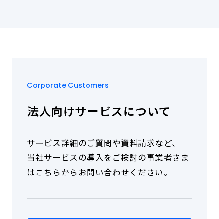
サービス
Individual Customers
導入事例
個人のお客さま トップ
よくあるご質問（法人のお客さま）
株主・投資家情報
修理受付（カスタマーサポート）
法人向けサービス資料請求
よくあるご質問
Investor Relations
株主・投資家情報 トップ
Corporate Customers
企業情報
株主・投資家の皆さまへ
法人向けサービスについて
IRニュース
About Us
決算短信
企業情報 トップ
有価証券報告書
サービス詳細のご質問や資料請求など、
お知らせ
社長メッセージ
決算説明資料・補足説明資料
当社サービスの導入をご検討の事業者さま
経営理念
News
事業計画及び成長可能性資料
はこちらからお問い合わせください。
会社概要
サ
アナリストレポート
事業内容
採用情報
ー
業績ハイライト
ビ
役員紹介
Recruit
ス
株式情報