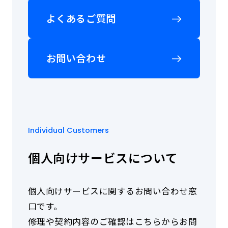
沿革
詳
株主総会
細
よくあるご質問
コーポレート・ガバナンス
お問い合わせ
の
アナリストカバレッジ
データでみるSolvvy
ご
Contact
IRスケジュール
質
サステナビリティへの取組み
お問い合わせ
問
よくあるご質問
法人向けサービスについて
や
電子公告
個人向けサービスについて
資
料
ディスクロージャーポリシー
株主・投資家情報について
請
IR情報についての免責事項
当社について
求
な
Individual Customers
ど、
当
個人向けサービスについて
社
サ
ー
ビ
個人向けサービスに関するお問い合わせ窓
ス
口です。
の
導
修理や契約内容のご確認はこちらからお問