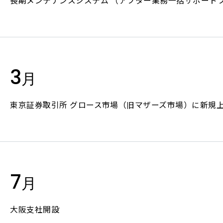
長期メンテナンスシステム （アフター業務一括サポート
その他
IRス
よくあ
電子公
3
ディス
月
免責事
東京証券取引所 グロース市場（旧マザーズ市場）に新規
プライバシーポリシー
セキュリティーポリシー
反社会的勢
7
月
大阪支社開設