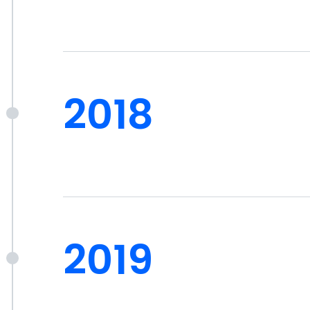
お知らせ
News
もっとみる
2018
2026.08.03
お知らせ
【導入事例掲載】株式会社建築工房さま
2026.08.03
お知らせ
【論文掲載】矢野経済研究所に当社の取組が掲載されました
2026.07.03
お知らせ
2019
ブランディングテクノロジー株式会社と住宅領域において業務提携