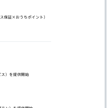
イブラリー
信
ス保証×おうちポイント）
券報告書
明資料・補足説明資料
画及び成長可能性資料
ストレポート
イライト
ついて
ビス）を提供開始
報
会
ストカバレッジ