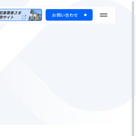
お問い合わせ
修理受付
資料請求
English
のお客さま
dividual
stomers
住宅事業者さま専用サイト
株価情報
サステナビリティへの取組み
お客さま トップ
付（カスタマーサポート）
るご質問