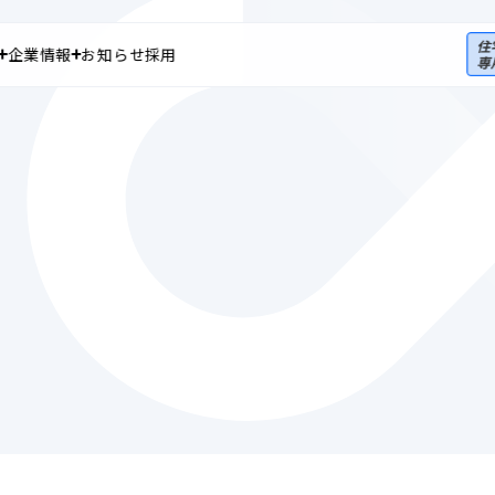
企業情報
お知らせ
採用
ホーム
私たちのブランドについて
ップ
ップ
報 トップ
株式情報
皆さまへ
株主総会
法人のお客さま
個人
アナリストカバレッジ
Corporate
In
Customers
Cu
IRスケジュール
法人向けサービス資料請求
データでみるSolvvy
よくあるご質問
法人のお客さま トップ
個人の
用ページ
補足説明資料
電子公告
私たちの強み
修理受
ート
ディスクロージャーポリシー
サービス
よくあ