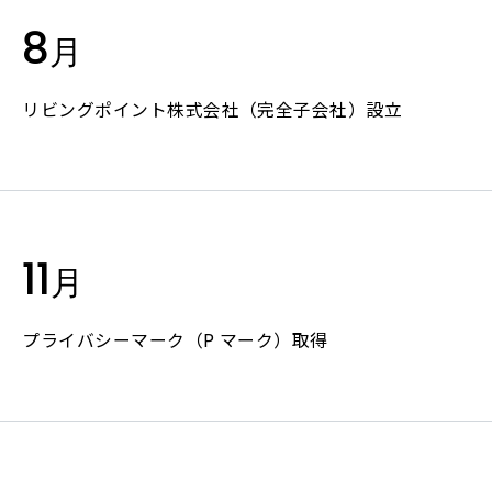
コーポ
おうちマネージャー
8
データで
月
おうちbot
サステ
Genba Assist
リビングポイント株式会社（完全子会社）設立
KROX
メンテナンス資金積立サービス
株主
In
導入事例
よくあるご質問
Re
11
月
法人向けサービス資料請求
プライバシーマーク（P マーク）取得
株主・
株主・
採用情報
Recruit
IRニュ