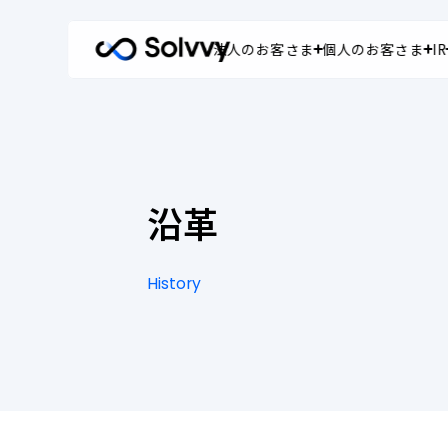
法人のお客さま
個人のお客さま
IR
法人のお客さま
個人のお客さま
株主・投資家情報
企業情報
企業情報 トップ
法人のお客さま ト
個人のお客さま ト
株主・投資家情
Corporate Customers
Individual Customers
Investor Relations
About Us
社長メッセージ
私たちの強み
修理受付
株主・投資家の
沿革
経営理念
サービス
よくあるご質問
IRニュース
History
会社概要
導入事例
決算短信
沿
History
革
事業内容
よくあるご質問
有価証券報告書
役員紹介
お取引会社さま専
決算説明資料・
沿革
アナリストレポ