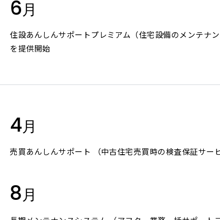
6
採用情報 トップ
月
IRラ
決算短
住設あんしんサポートプレミアム（住宅設備のメンテナン
有価証
を提供開始
お問い合わせ
決算説
Contact
事業計
アナリ
法人向けサービスについて
業績ハ
4
個人向けサービスについて
月
株主・投資家情報について
株式に
売買あんしんサポート （中古住宅売買時の検査保証サー
当社について
株式情
株主総
8
アナリ
月