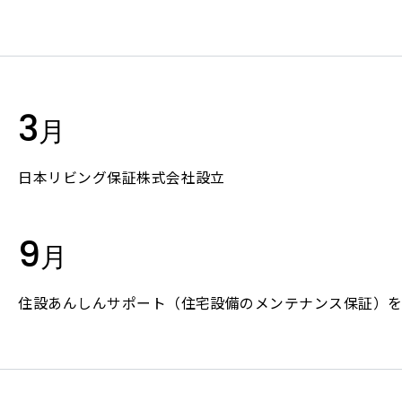
建物長期保証
免責事項
地盤補償
企業
地震保証
Ab
3
住宅設備保証
月
中古住宅向け保証
企業情
点検・補修代行サービス
日本リビング保証株式会社設立
コンタクトセンター
社長メ
太陽光発電システム機器長期保証
経営理
9
月
EV充電設備長期保証
会社概
電力貯蔵システム長期保証制度
住設あんしんサポート（住宅設備のメンテナンス保証）
事業内
(ESS Warranty System)
GIGAタブレット保証
役員紹
ブレインテック
沿革
システム開発コンサルティング