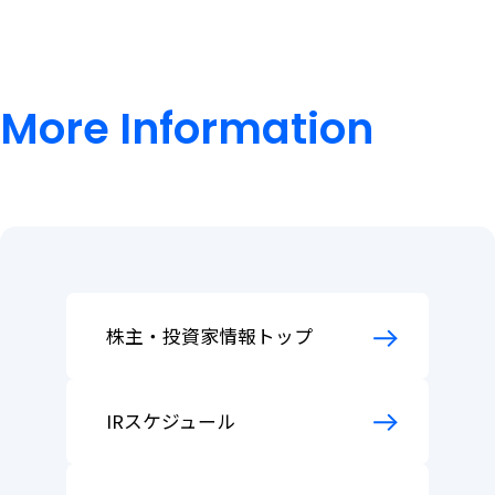
サービス
Individual Customers
導入事例
個人のお客さま トップ
よくあるご質問（法人のお客さま）
株主・投資家情報
修理受付（カスタマーサポート）
More
Information
法人向けサービス資料請求
よくあるご質問
Investor Relations
More
株主・投資家情報 トップ
Information
企業情報
株主・投資家の皆さまへ
IRニュース
About Us
決算短信
企業情報 トップ
有価証券報告書
お知らせ
社長メッセージ
株主・投資家情報トップ
決算説明資料・補足説明資料
経営理念
News
事業計画及び成長可能性資料
会社概要
IRスケジュール
アナリストレポート
事業内容
採用情報
業績ハイライト
役員紹介
Recruit
株式情報