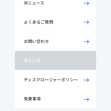
沿革
IRニュース
株主総会
コーポレート・ガバナンス
お問い合わせ
アナリストカバレッジ
データでみるSolvvy
Contact
よくあるご質問
IRスケジュール
サステナビリティへの取組み
よくあるご質問
法人向けサービスについて
電子公告
個人向けサービスについて
お問い合わせ
ディスクロージャーポリシー
株主・投資家情報について
IR情報についての免責事項
当社について
電子公告
ディスクロージャーポリシー
免責事項