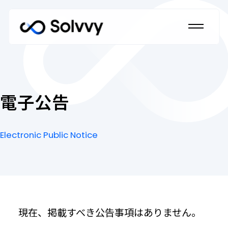
ホーム
Home
電子公告
私たちのブランドについて
Electronic Public Notice
Our Brand
電
Electronic
子
Public
公
Notice
法人のお客さま
告
Corporate Customers
法人のお客さま トップ
現在、掲載すべき公告事項はありません。
個人のお客さま
私たちの強み