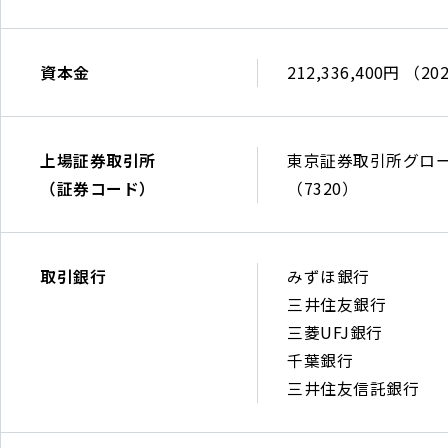
央
5F
6684
10-
博
（Google
お知らせ
3
多
Map
News
資本金
212,336,400円 （
JMF
駅
もっとみる
を
ビ
前
み
ル
ビ
る
2026.08.03
お知らせ
上場証券取引所
東京証券取引所グロ
仙
ル
）
【導入事例掲載】株式会社建築工房さま
（証券コード）
（7320）
台
10
Tel
上
東
01
階
06-
2026.08.03
お知らせ
場
京
2
（
6205-
【論文掲載】矢野経済研究所に当社の取組が掲載されました
証
証
取引銀行
みずほ銀行
階
Google
0401
券
券
三井住友銀行
オ
Map
/
2026.07.03
お知らせ
取
取
三菱UFJ銀行
ー
を
FAX
ブランディングテクノロジー株式会社と住宅領域において業務提携
引
引
千葉銀行
プ
み
03-
所
所
三井住友信託銀行
ン
る
6893-
（証
グ
み
オ
）
6684
券
ロ
ず
フ