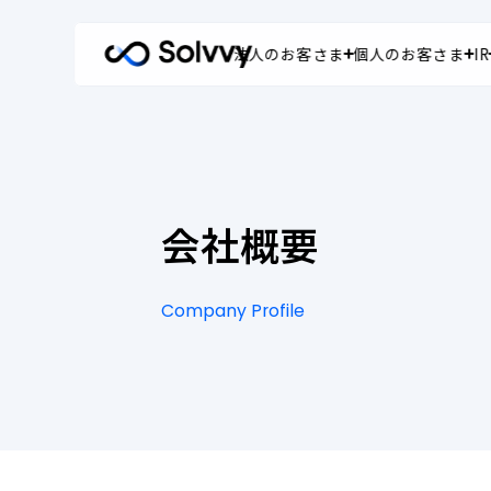
法人のお客さま
個人のお客さま
IR
法人のお客さま
個人のお客さま
株主・投資家情報
企業情報
企業情報 トップ
法人のお客さま ト
個人のお客さま ト
株主・投資家情
Corporate Customers
Individual Customers
Investor Relations
About Us
社長メッセージ
私たちの強み
修理受付
株主・投資家の
会社概要
経営理念
サービス
よくあるご質問
IRニュース
Company Profile
会社概要
導入事例
決算短信
会
Company
社
Profile
概
事業内容
よくあるご質問
有価証券報告書
要
役員紹介
お取引会社さま専
決算説明資料・
沿革
アナリストレポ