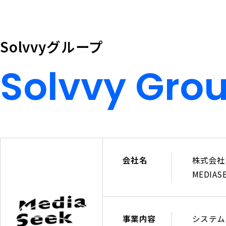
登
銀
録
行
第
三
Solvvyグループ
63955
井
号
Solvvy Gro
住
一
友
般
信
建
託
設
Solvvy
Group
銀
業：
行
東
京
会社名
株式会社
都
MEDIASEE
知
株
事
式
許
会
事業内容
システム