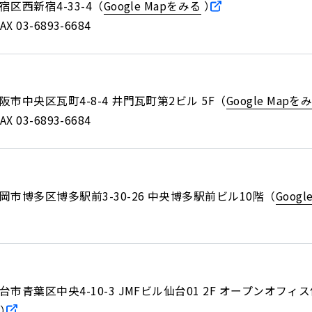
コーポ
新宿区西新宿4-33-4
（
Google Mapをみる
）
おうちマネージャー
FAX 03-6893-6684
データで
おうちbot
サステ
Genba Assist
KROX
大阪市中央区瓦町4-8-4 井門瓦町第2ビル 5F
（
Google Mapを
メンテナンス資金積立サービス
株主
FAX 03-6893-6684
In
導入事例
よくあるご質問
Re
法人向けサービス資料請求
県福岡市博多区博多駅前3-30-26 中央博多駅前ビル10階
（
Goog
株主・
株主・
採用情報
Recruit
IRニュ
県仙台市青葉区中央4-10-3 JMFビル仙台01 2F オープンオフィ
）