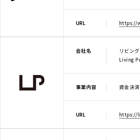
可
社
(般-7)
メ
第
デ
URL
https://
152448
ィ
号
ア
シ
会社名
リビング
ー
Living Po
ク
リ
MEDIASE
ビ
inc.
ン
事業内容
資金決済
グ
ポ
イ
URL
https://l
ン
ト
株