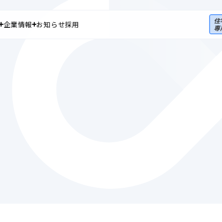
企業情報
お知らせ
採用
ホーム
私たちのブランドについて
ップ
ップ
報 トップ
株式情報
皆さまへ
株主総会
法人のお客さま
個人
アナリストカバレッジ
Corporate
In
Customers
Cu
IRスケジュール
法人向けサービス資料請求
データでみるSolvvy
よくあるご質問
法人のお客さま トップ
個人の
用ページ
補足説明資料
電子公告
私たちの強み
修理受
ート
ディスクロージャーポリシー
サービス
よくあ