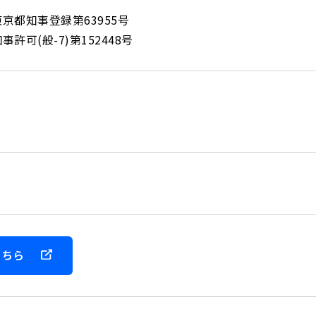
京都知事登録第63955号
許可(般-7)第152448号
こちら