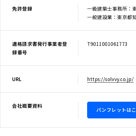
Tel
コ
ー
ほ
ィ
免許登録
一級建築士事務所：東
092-
ー
ス
銀
ス
一般建設業：東京都知事
710-
ド）
市
行
仙
一
7890
場
三
台
級
（7320）
井
駅
建
適格請求書発行事業者登
T9011001061773
住
前
築
録番号
友
（Google
士
銀
Map
事
行
を
務
URL
https://solvvy.co.jp/
三
み
所：
菱
る
東
UFJ
）
京
会社概要資料
銀
Tel
パンフレットは
都
行
022-
知
千
395-
事
葉
7890