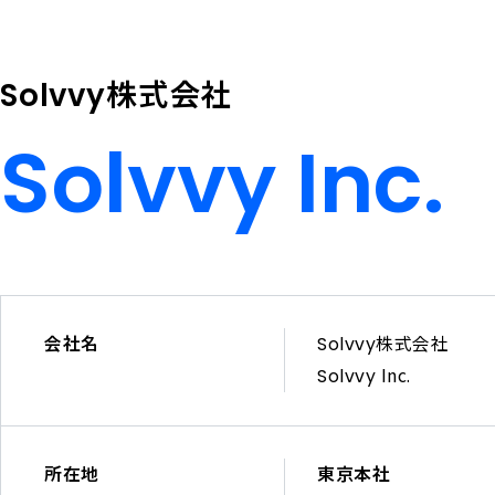
コーポレート・ガバナンス
業績ハイライト
株式会社
Solvvy
Solvvy Inc.
Solvvy
Inc.
会社名
株式会社
Solvvy
Inc.
Solvvy
Solvvy
株
式
所在地
東京本社