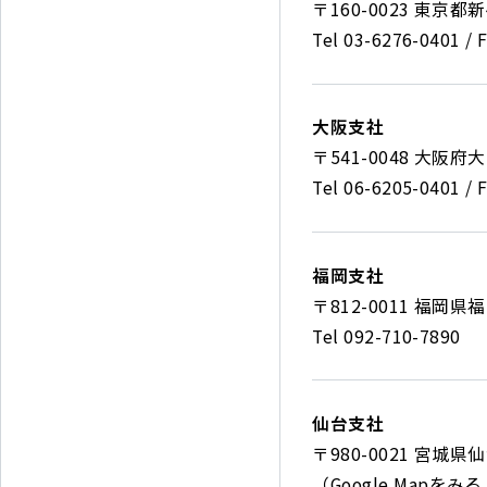
会
〒160-0023 東京都
社
Tel 03-6276-0401 / 
Solvvy
〒
Inc.
160-
大阪支社
0023
〒541-0048 大阪府
東
Tel 06-6205-0401 / 
京
〒
都
541-
新
福岡支社
0048
宿
〒812-0011 福岡
大
区
Tel 092-710-7890
阪
西
〒
府
新
812-
大
宿
仙台支社
0011
阪
4-
〒980-0021 宮城
福
市
33-
（
Google Mapをみる