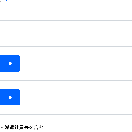
採用情報 トップ
IRラ
決算短
有価証
お問い合わせ
決算説
Contact
事業計
アナリ
法人向けサービスについて
業績ハ
ら
個人向けサービスについて
株主・投資家情報について
株式に
当社について
株式情
ら
株主総
アナリ
員・派遣社員等を含む