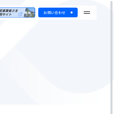
お問い合わせ
修理受付
資料請求
English
のお客さま
dividual
stomers
住宅事業者さま専用サイト
株価情報
サステナビリティへの取組み
お客さま トップ
付（カスタマーサポート）
るご質問