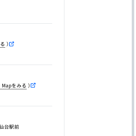
レート・ガバナンス
みるSolvvy
ナビリティへの取組み
みる
）
・投資家情報
vestor
lations
le Mapをみる
）
投資家情報 トップ
投資家の皆さまへ
ース
ス仙台駅前