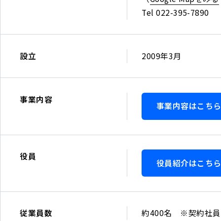
岡
中
4
Tel 022-395-7890
県
央
7F
〒
福
区
（Google
980-
岡
瓦
Map
0021
市
設立
2009年3月
町
を
宮
博
4-
み
城
多
8-
る
県
区
4
事業内容
）
事業内容はこち
仙
博
井
Tel
台
多
門
03-
市
駅
瓦
6276-
青
前
町
役員
0401
役員紹介はこち
葉
3-
第
/
区
30-
2
FAX
中
26
ビ
03-
央
中
ル
6893-
従業員数
約400名 ※契約社
4-