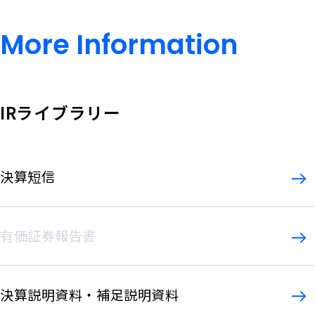
沿革
株主総会
コーポレート・ガバナンス
お問い合わせ
More
Information
アナリストカバレッジ
データでみるSolvvy
Contact
IRスケジュール
More
サステナビリティへの取組み
Information
よくあるご質問
法人向けサービスについて
電子公告
IRライブラリー
個人向けサービスについて
ディスクロージャーポリシー
株主・投資家情報について
IR情報についての免責事項
当社について
決算短信
有価証券報告書
決算説明資料・補足説明資料