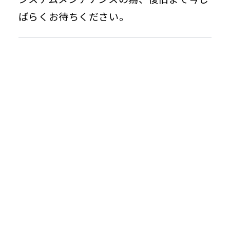
サービス
Individual Customers
導入事例
個人のお客さま トップ
よくあるご質問（法人のお客さま）
株主・投資家情報
修理受付（カスタマーサポート）
法人向けサービス資料請求
よくあるご質問
Investor Relations
株主・投資家情報 トップ
企業情報
株主・投資家の皆さまへ
IRニュース
About Us
決算短信
企業情報 トップ
有価証券報告書
お知らせ
社長メッセージ
決算説明資料・補足説明資料
経営理念
News
事業計画及び成長可能性資料
会社概要
アナリストレポート
事業内容
採用情報
業績ハイライト
役員紹介
Recruit
株式情報