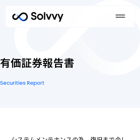
ホーム
Home
有価証券報告書
私たちのブランドについて
Securities Report
Our Brand
有
Securities
価
Report
証
法人のお客さま
券
報
Corporate Customers
告
書
法人のお客さま トップ
個人のお客さま
私たちの強み