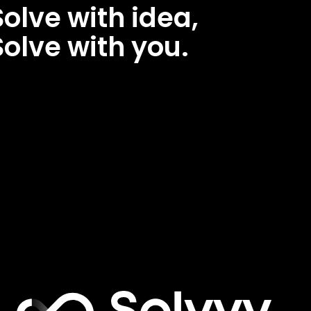
Solve with idea,
Solve with you.
olve
ith
dea,Solve
ith
ou.