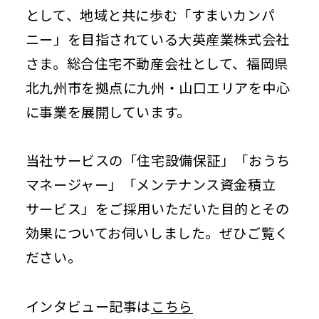
として、地域と共に歩む「すまいカンパ
サービス
Individual Customers
ニー」を目‬指されている大英産業株式会社
導入事例
個人のお客さま トップ
さま。総合住宅不動産会社として、‬福岡県
よくあるご質問（法人のお客さま）
株主・投資家情報
修理受付（カスタマーサポート）
法人向けサービス資料請求
北九州市を拠点に九州・山口エリアを中心
よくあるご質問
Investor Relations
に事業を展開しています。
株主・投資家情報 トップ
企業情報
株主・投資家の皆さまへ
当社サービスの「住宅設備保証」「おうち
IRニュース
About Us
マネージャー」「メンテナンス資金積立
決算短信
企業情報 トップ
有価証券報告書
サービス」をご採用いただいた目的とその
お知らせ
社長メッセージ
決算説明資料・補足説明資料
効果についてお伺いしました。ぜひご覧く
経営理念
News
事業計画及び成長可能性資料
ださい。
会社概要
アナリストレポート
事業内容
採用情報
業績ハイライト
役員紹介
インタビュー記事は
こちら
Recruit
株式情報