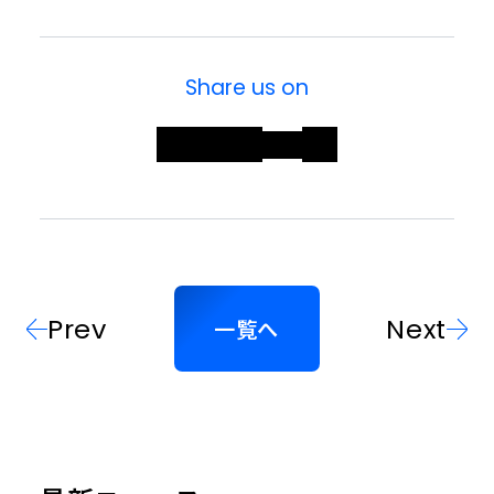
沿革
株主総会
コーポレート・ガバナンス
お問い合わせ
アナリストカバレッジ
データでみるSolvvy
Share us on
Contact
IRスケジュール
サステナビリティへの取組み
よくあるご質問
法人向けサービスについて
電子公告
個人向けサービスについて
ディスクロージャーポリシー
株主・投資家情報について
IR情報についての免責事項
当社について
Prev
Next
一覧へ