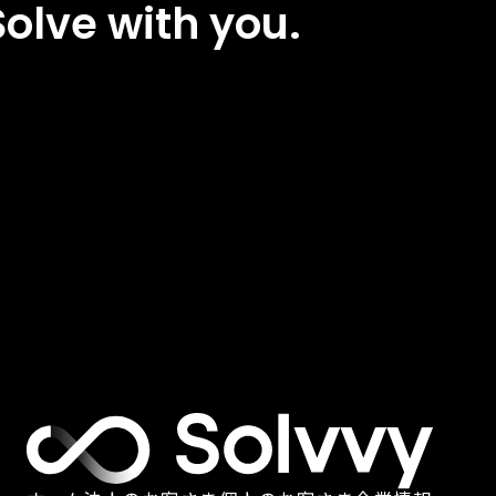
Solve with you.
olve
ith
dea,Solve
ith
ou.