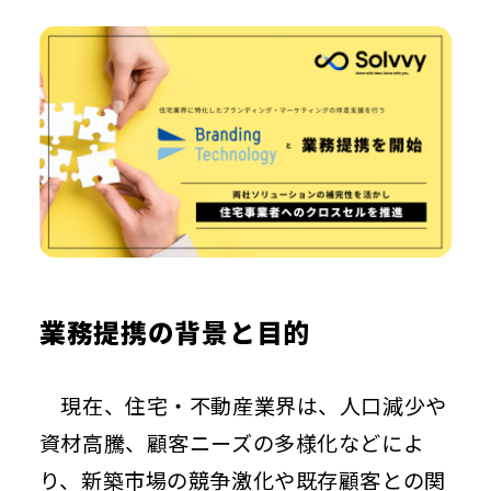
沿革
株主総会
コーポレート・ガバナンス
お問い合わせ
アナリストカバレッジ
データでみるSolvvy
Contact
IRスケジュール
サステナビリティへの取組み
よくあるご質問
法人向けサービスについて
電子公告
個人向けサービスについて
ディスクロージャーポリシー
株主・投資家情報について
IR情報についての免責事項
当社について
業務提携の背景と目的
現在、住宅・不動産業界は、人口減少や
資材高騰、顧客ニーズの多様化などによ
り、新築市場の競争激化や既存顧客との関