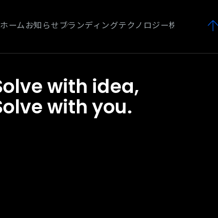
ホーム
お知らせ
Solve with idea,
Solve with you.
olve
ith
dea,Solve
ith
ou.