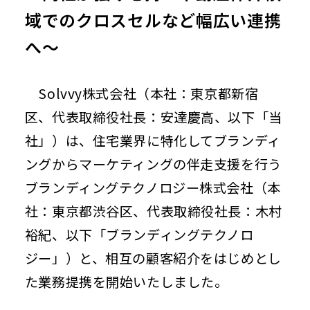
域でのクロスセルなど幅広い連携
サービス
Individual Customers
導入事例
へ～
個人のお客さま トップ
よくあるご質問（法人のお客さま）
株主・投資家情報
修理受付（カスタマーサポート）
法人向けサービス資料請求
よくあるご質問
Investor Relations
Solvvy株式会社（本社：東京都新宿
株主・投資家情報 トップ
区、代表取締役社長：安達慶高、以下「当
企業情報
株主・投資家の皆さまへ
社」）は、住宅業界に特化してブランディ
IRニュース
About Us
ングからマーケティングの伴走支援を行う
決算短信
企業情報 トップ
ブランディングテクノロジー株式会社（本
有価証券報告書
お知らせ
社長メッセージ
社：東京都渋谷区、代表取締役社長：木村
決算説明資料・補足説明資料
経営理念
News
裕紀、以下「ブランディングテクノロ
事業計画及び成長可能性資料
会社概要
ジー」）と、相互の顧客紹介をはじめとし
アナリストレポート
事業内容
採用情報
た業務提携を開始いたしました。
業績ハイライト
役員紹介
Recruit
株式情報